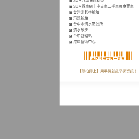
SUM汽車保修聯盟
SUM賞車網｜中古車二手車買車賣車
台灣米其林輪胎
飛達輪胎
台中市清水區公所
清水散步
台中監理站
港區藝術中心
【隨拍即上】用手機就能掌握資訊！